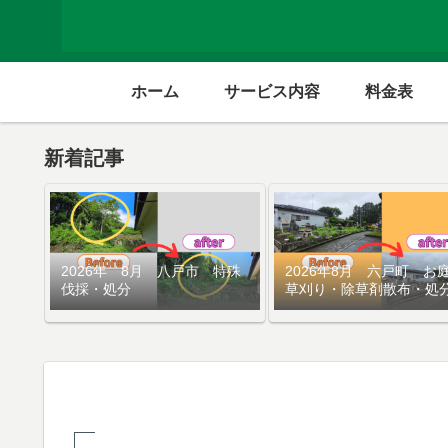
ホーム
サービス内容
料金表
新着記事
2026年 8月 八戸市 特殊
2026年8月 六戸町 お
伐採・処分
草刈り・除草剤散布・処