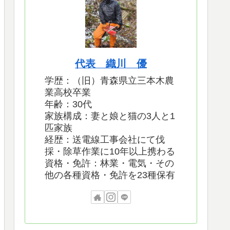
代表 織川 優
学歴：（旧）青森県立三本木農
業高校卒業
年齢：30代
家族構成：妻と娘と猫の3人と1
匹家族
経歴：送電線工事会社にて伐
採・除草作業に10年以上携わる
資格・免許：林業・電気・その
他の各種資格・免許を23種保有