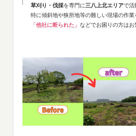
草刈り・伐採
を専門に
三八上北エリア
で活
特に傾斜地や狭所地等の難しい現場の作業
「他社に断られた」
などでお困りの方はお