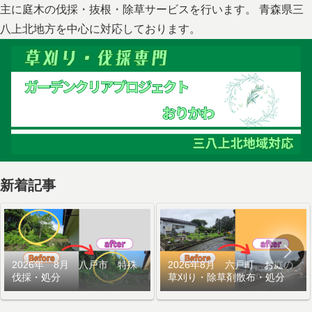
主に庭木の伐採・抜根・除草サービスを行います。 青森県三
八上北地方を中心に対応しております。
新着記事
2026年 8月 八戸市 特殊
2026年8月 六戸町 お庭の
伐採・処分
草刈り・除草剤散布・処分