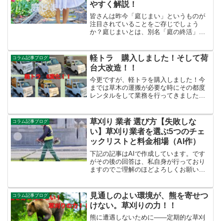
やすく解説！
皆さんは昨今「庭じまい」というものが
注目されていることをご存じでしょう
か？庭じまいとは、別名「庭の終活」な
どとも言われ、不要な庭木や庭石などを
取り除くことによって、これまで行って
いた剪定や草むしり・落ち葉拾いなどの
軽トラ 購入しました！そして荷
コラム記事ブログ
お庭の管理を楽にすることを...
台大改造！！
今更ですが、軽トラを購入しました！今
までは草木の運搬が必要な時にその都度
レンタルをして業務を行ってきました。
しかしこれからは、より機敏かつ迅速に
お客様のご希望に応えられるようになり
ます。ノーマル形態何も改造されていな
草刈り 業者 選び方【失敗しな
コラム記事ブログ
いノーマルの状態です。当...
い】草刈り業者を選ぶ5つのチェ
ックリストと料金相場（AI作）
下記の記事はAIで作成しています。です
がその後の回答は、私自身が行っており
ますのでご理解のほどよろしくお願いい
たします。はじめに「庭や空き地の雑草
が伸びすぎて手がつけられない」「夏が
来る前にプロに頼みたいけれど、どこに
見通しのよい環境が、熊を寄せつ
コラム記事ブログ
依頼すればいいかわから...
けない。草刈りの力！！
熊に遭遇しないために――定期的な草刈