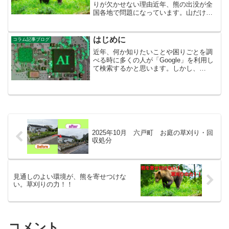
りが欠かせない理由近年、熊の出没が全
国各地で問題になっています。山だけで
なく、住宅地や通学路、田畑の近くでも
目撃されるケースが増えています。熊被
害を防ぐためには、食べ物を管理するこ
はじめに
コラム記事ブログ
とももちろん大切ですが、...
近年、何か知りたいことや困りごとを調
べる時に多くの人が「Google」を利用し
て検索するかと思います。しかし、
「AI」の分野の発展によりAIで作成され
た記事や情報が多く存在するようになり
ました。「AI」は便利な反面インターネ
ット上の情報を無...
2025年10月 六戸町 お庭の草刈り・回
収処分
見通しのよい環境が、熊を寄せつけな
い。草刈りの力！！
コメント