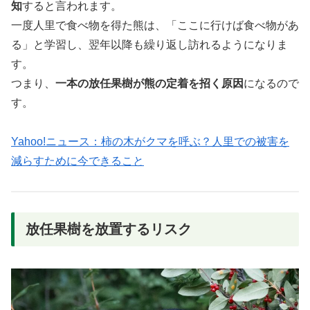
知
すると言われます。
一度人里で食べ物を得た熊は、「ここに行けば食べ物があ
る」と学習し、翌年以降も繰り返し訪れるようになりま
す。
つまり、
一本の放任果樹が熊の定着を招く原因
になるので
す。
Yahoo!ニュース：柿の木がクマを呼ぶ？人里での被害を
減らすために今できること
放任果樹を放置するリスク