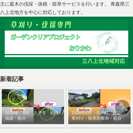
主に庭木の伐採・抜根・除草サービスを行います。 青森県三
八上北地方を中心に対応しております。
新着記事
2026年 8月 八戸市 特殊
2026年8月 六戸町 お庭の
伐採・処分
草刈り・除草剤散布・処分