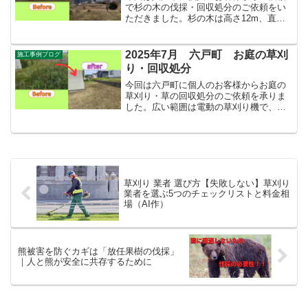
で杉の木の伐採・回収処分のご依頼をい
ただきました。杉の木は高さ12m、直径
は胸高40~50cmほどある大きな木でし
た。お客様自身が伐採するにはあまりに
も危険な木だったため当方にご相談をい
2025年7月 六戸町 お庭の草刈
施工事例ブログ
ただきました。写真...
り・回収処分
今回は六戸町に個人のお客様からお庭の
草刈り・草の回収処分のご依頼を承りま
した。広い範囲は電動の草刈り機で、自
宅や小屋の周辺は鎌などの手工具を使用
して、ご近所への騒音と配線や配管など
の破損に配慮して作業を行いました。ま
た、リビングの大きな窓に...
草刈り 業者 選び方【失敗しない】草刈り
業者を選ぶ5つのチェックリストと料金相
場（AI作）
熊被害を防ぐカギは「放任果樹の伐採」
｜人と熊が安全に共存するために