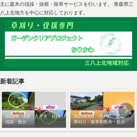
主に庭木の伐採・抜根・除草サービスを行います。 青森県三
八上北地方を中心に対応しております。
新着記事
2026年 8月 八戸市 特殊
2026年8月 六戸町 お庭の
伐採・処分
草刈り・除草剤散布・処分