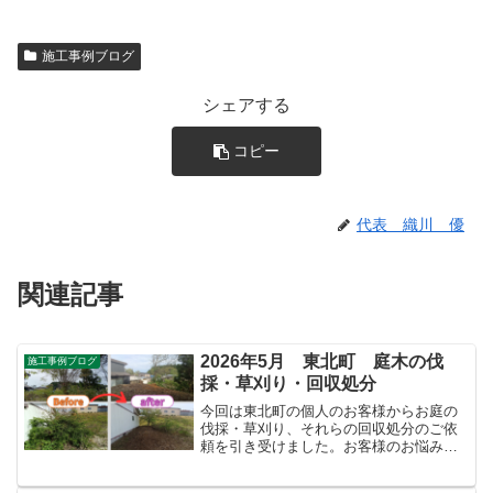
施工事例ブログ
シェアする
コピー
代表 織川 優
関連記事
2026年5月 東北町 庭木の伐
施工事例ブログ
採・草刈り・回収処分
今回は東北町の個人のお客様からお庭の
伐採・草刈り、それらの回収処分のご依
頼を引き受けました。お客様のお悩み内
容をヒアリングしたところ、敷地内に高
さ約10ｍ程の桜の木があり落ち葉や花び