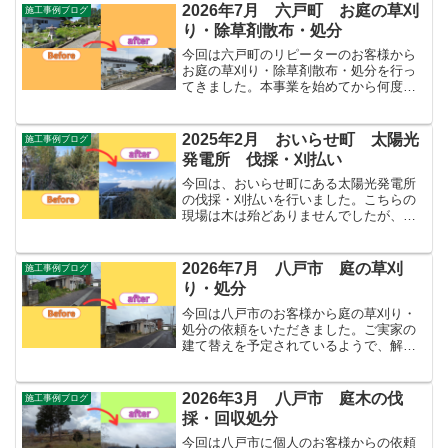
らが隣家にご迷惑をおかけしているので
2026年7月 六戸町 お庭の草刈
施工事例ブログ
はないかと心配されてい...
り・除草剤散布・処分
今回は六戸町のリピーターのお客様から
お庭の草刈り・除草剤散布・処分を行っ
てきました。本事業を始めてから何度も
依頼をしていただいており誠に感謝して
おります。今回はいつもの作業に加え、
不慣れですが簡単な庭木の剪定も行いま
2025年2月 おいらせ町 太陽光
施工事例ブログ
した。これから梅雨に入り...
発電所 伐採・刈払い
今回は、おいらせ町にある太陽光発電所
の伐採・刈払いを行いました。こちらの
現場は木は殆どありませんでしたが、
4~5mほどの笹が周囲にびっしりと自生し
ておりました。また、近隣の住民から
は・野生動物の住処になっている・放火
2026年7月 八戸市 庭の草刈
施工事例ブログ
やゴミの不法投棄が心配・...
り・処分
今回は八戸市のお客様から庭の草刈り・
処分の依頼をいただきました。ご実家の
建て替えを予定されているようで、解体
前に庭の草刈りをしておきたいとの事で
当方にご依頼をしてくださったようでし
た。入口付近の草が無くなったことで、
2026年3月 八戸市 庭木の伐
施工事例ブログ
お客様が行うご実家の片付...
採・回収処分
今回は八戸市に個人のお客様からの依頼