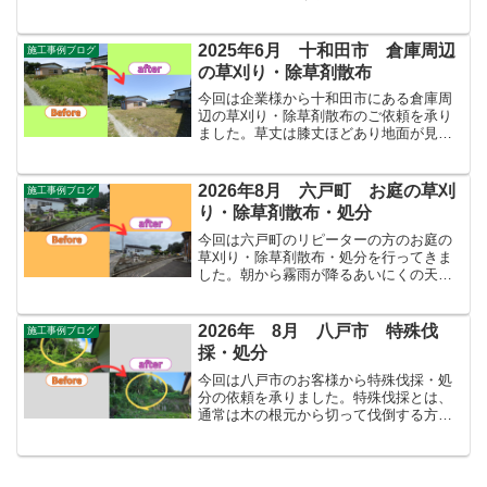
4~5mほどの笹が周囲にびっしりと自生し
ておりました。また、近隣の住民から
は・野生動物の住処になっている・放火
2025年6月 十和田市 倉庫周辺
施工事例ブログ
やゴミの不法投棄が心配・...
の草刈り・除草剤散布
今回は企業様から十和田市にある倉庫周
辺の草刈り・除草剤散布のご依頼を承り
ました。草丈は膝丈ほどあり地面が見え
ないほど密集して自生しておりました。
そこでまずは、刈払い機を使用して草を
刈り払った後、敷地の端沿いに草を集積
2026年8月 六戸町 お庭の草刈
施工事例ブログ
しました。そうして地面が...
り・除草剤散布・処分
今回は六戸町のリピーターの方のお庭の
草刈り・除草剤散布・処分を行ってきま
した。朝から霧雨が降るあいにくの天気
でしたが、だんだんと天気が回復する予
報だったので作業を行いました。予報通
り午後には天気が良くなり、無事に除草
2026年 8月 八戸市 特殊伐
施工事例ブログ
剤の散布までできたので安...
採・処分
今回は八戸市のお客様から特殊伐採・処
分の依頼を承りました。特殊伐採とは、
通常は木の根元から切って伐倒する方法
に対し、特殊伐採は木に登り枝を落とし
ながら切っていき木をどんどん短く小さ
くしていく伐採方法を総じて呼びます。
写真だとわかりづらいです...