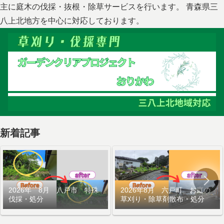
主に庭木の伐採・抜根・除草サービスを行います。 青森県三
八上北地方を中心に対応しております。
新着記事
2026年 8月 八戸市 特殊
2026年8月 六戸町 お庭の
伐採・処分
草刈り・除草剤散布・処分