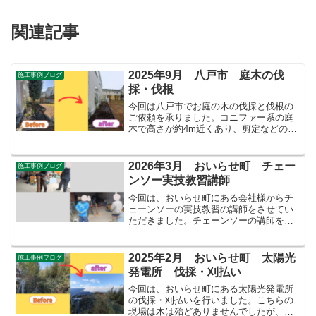
関連記事
2025年9月 八戸市 庭木の伐
施工事例ブログ
採・伐根
今回は八戸市でお庭の木の伐採と伐根の
ご依頼を承りました。コニファー系の庭
木で高さが約4m近くあり、剪定などのお
手入れが困難になってきたため伐採を決
断されたようです。また、新たにお庭に
花壇やパーゴラを設置したいとのことで
2026年3月 おいらせ町 チェー
施工事例ブログ
したので抜根もご依頼い...
ンソー実技教習講師
今回は、おいらせ町にある会社様からチ
ェーンソーの実技教習の講師をさせてい
ただきました。チェーンソーの講師をす
るのは初めての経験で、うまく教えられ
るか不安でしたが主に安全面について指
導させていただきました。「キックバッ
2025年2月 おいらせ町 太陽光
施工事例ブログ
クの危険性」や「木の裂け...
発電所 伐採・刈払い
今回は、おいらせ町にある太陽光発電所
の伐採・刈払いを行いました。こちらの
現場は木は殆どありませんでしたが、