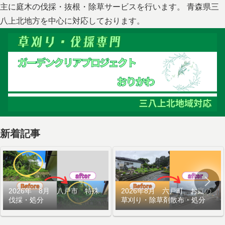
主に庭木の伐採・抜根・除草サービスを行います。 青森県三
八上北地方を中心に対応しております。
新着記事
2026年 8月 八戸市 特殊
2026年8月 六戸町 お庭の
伐採・処分
草刈り・除草剤散布・処分