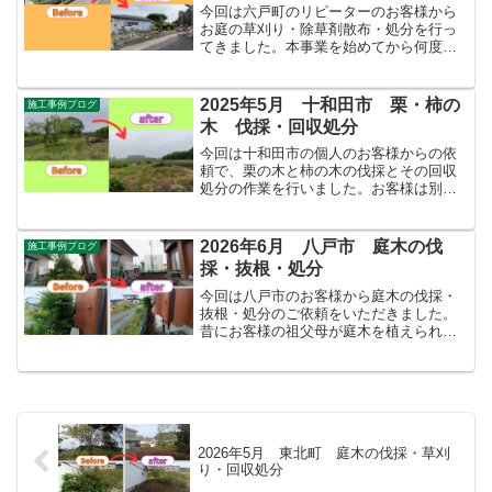
今回は六戸町のリピーターのお客様から
お庭の草刈り・除草剤散布・処分を行っ
てきました。本事業を始めてから何度も
依頼をしていただいており誠に感謝して
おります。今回はいつもの作業に加え、
不慣れですが簡単な庭木の剪定も行いま
2025年5月 十和田市 栗・柿の
施工事例ブログ
した。これから梅雨に入り...
木 伐採・回収処分
今回は十和田市の個人のお客様からの依
頼で、栗の木と柿の木の伐採とその回収
処分の作業を行いました。お客様は別地
権者である隣地の畑に、毎年栗や柿の木
の葉や実が落ちてしまいご迷惑をおかけ
してしまっていることを気にかけてお
2026年6月 八戸市 庭木の伐
施工事例ブログ
り、木の伐採と回収を決断さ...
採・抜根・処分
今回は八戸市のお客様から庭木の伐採・
抜根・処分のご依頼をいただきました。
昔にお客様の祖父母が庭木を植えられた
そうですが電線まで高く伸びてしまった
り、夏には毛虫が付いてしまったりと困
っていたそうです。この度はそれらの
「庭木や下草の根も含めてす...
2026年5月 東北町 庭木の伐採・草刈
り・回収処分