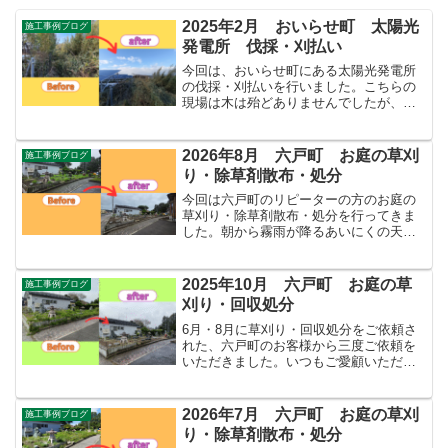
2025年2月 おいらせ町 太陽光
施工事例ブログ
発電所 伐採・刈払い
今回は、おいらせ町にある太陽光発電所
の伐採・刈払いを行いました。こちらの
現場は木は殆どありませんでしたが、
4~5mほどの笹が周囲にびっしりと自生し
ておりました。また、近隣の住民から
は・野生動物の住処になっている・放火
2026年8月 六戸町 お庭の草刈
施工事例ブログ
やゴミの不法投棄が心配・...
り・除草剤散布・処分
今回は六戸町のリピーターの方のお庭の
草刈り・除草剤散布・処分を行ってきま
した。朝から霧雨が降るあいにくの天気
でしたが、だんだんと天気が回復する予
報だったので作業を行いました。予報通
り午後には天気が良くなり、無事に除草
2025年10月 六戸町 お庭の草
施工事例ブログ
剤の散布までできたので安...
刈り・回収処分
6月・8月に草刈り・回収処分をご依頼さ
れた、六戸町のお客様から三度ご依頼を
いただきました。いつもご愛顧いただき
ありがとうございます。今回もいつもと
同様草刈りと草の回収処分を行いまし
た。もう肌寒い時期になりましたので、
2026年7月 六戸町 お庭の草刈
施工事例ブログ
今年は最後の草刈りとなる...
り・除草剤散布・処分