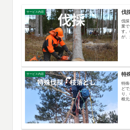
伐
サービス内容
伐採
業で
す。
が、
特
サービス内容
特殊
どで
り、
根元