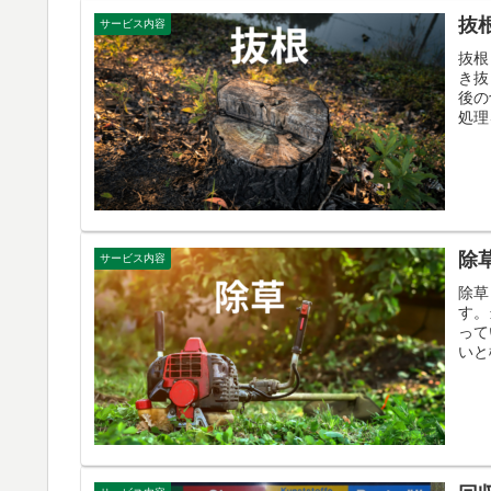
抜
サービス内容
抜根
き抜
後の
処理
除
サービス内容
除草
す。
って
いと