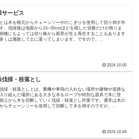
採サービス
とは木を根元からチェーンソーやのこぎりを使用して切り倒す作
す。伐採後は地面から15~30cmほどを残した切株だけが残りま
樹種にもよっては切り株から新芽が生え再生することもあります
多くは腐敗して土に還ってしまいます。ですので、...
2024.10.05
殊伐採・枝落とし
伐採・枝落としとは、重機や車両の入れない場所や建物や道路な
入り組んだ場所にある大きな木をロープや特別な器具で木に登
樹上から木を切断していく伐採・枝落とし作業です。通常は木の
からチェーンソーを使用して切断して木を倒すのですが、...
2024.10.04