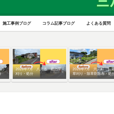
施工事例ブログ
コラム記事ブログ
よくある質問
庭の
2026年7月 八戸市 庭の草
2026年7月 六戸町 お
分
刈り・処分
草刈り・除草剤散布・処