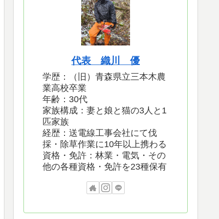
代表 織川 優
学歴：（旧）青森県立三本木農
業高校卒業
年齢：30代
家族構成：妻と娘と猫の3人と1
匹家族
経歴：送電線工事会社にて伐
採・除草作業に10年以上携わる
資格・免許：林業・電気・その
他の各種資格・免許を23種保有