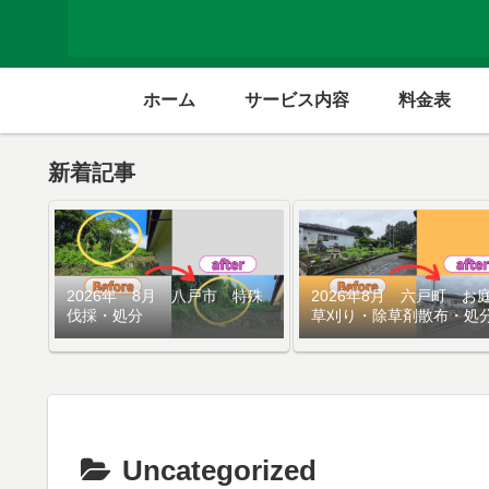
ホーム
サービス内容
料金表
新着記事
2026年 8月 八戸市 特殊
2026年8月 六戸町 お
伐採・処分
草刈り・除草剤散布・処
Uncategorized