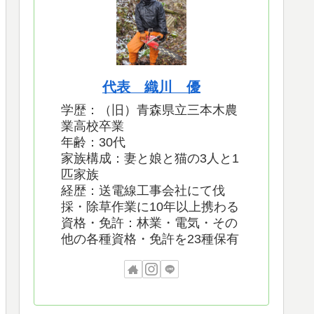
代表 織川 優
学歴：（旧）青森県立三本木農
業高校卒業
年齢：30代
家族構成：妻と娘と猫の3人と1
匹家族
経歴：送電線工事会社にて伐
採・除草作業に10年以上携わる
資格・免許：林業・電気・その
他の各種資格・免許を23種保有