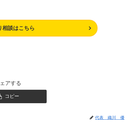
り相談はこちら
ェアする
コピー
代表 織川 優