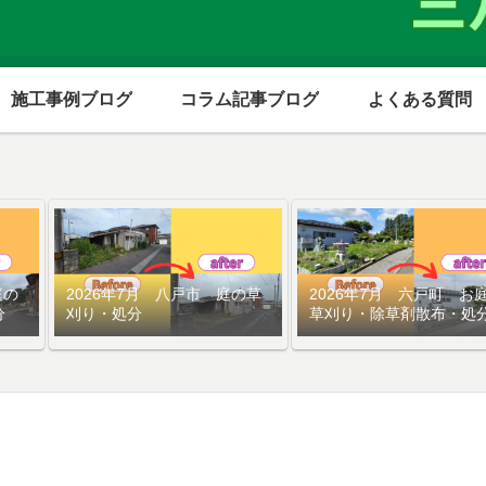
施工事例ブログ
コラム記事ブログ
よくある質問
庭の
2026年7月 八戸市 庭の草
2026年7月 六戸町 お
分
刈り・処分
草刈り・除草剤散布・処