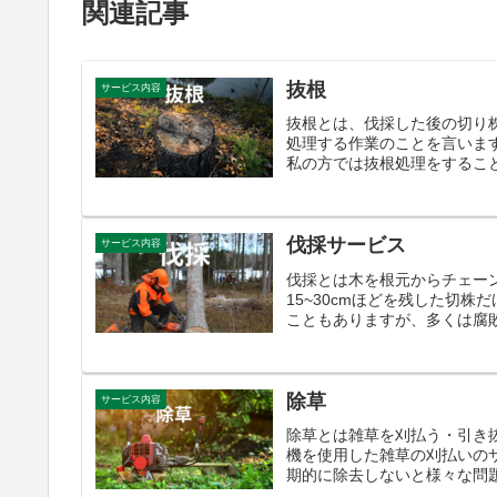
関連記事
抜根
サービス内容
抜根とは、伐採した後の切り
処理する作業のことを言いま
私の方では抜根処理をすること
伐採サービス
サービス内容
伐採とは木を根元からチェー
15~30cmほどを残した切
こともありますが、多くは腐敗
除草
サービス内容
除草とは雑草を刈払う・引き
機を使用した雑草の刈払いの
期的に除去しないと様々な問題