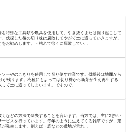
株を特殊な工具類や農具を使用して、引き抜くまたは掘り起こして
す。伐採した後の切り株は腐敗してやがて土に還っていきますが、
をお勧めします。・枯れて徐々に腐敗してい...
ンソーやのこぎりを使用して切り倒す作業です。伐採後は地面から
株だけが残ります。樹種にもよっては切り株から新芽が生え再生する
して土に還ってしまいます。ですので、...
抜くなどの方法で除去することを言います。当方では、主に刈払い
サービスを行っています。毎年のように生えてくる雑草ですが、定
が発生します。例えば・庭などの敷地が荒れ...