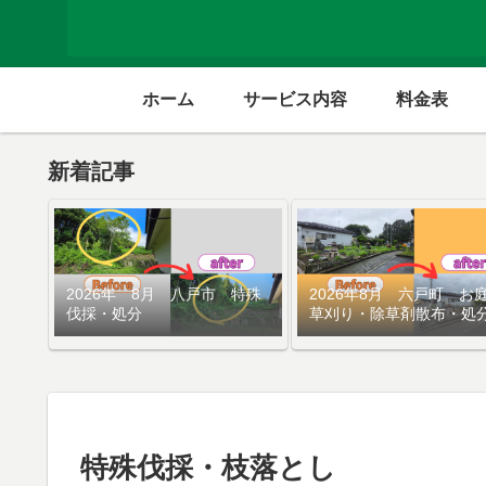
ホーム
サービス内容
料金表
新着記事
2026年 8月 八戸市 特殊
2026年8月 六戸町 お
伐採・処分
草刈り・除草剤散布・処
特殊伐採・枝落とし